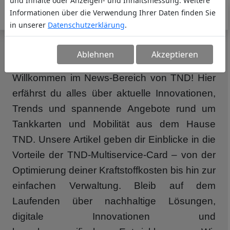
und Inhalte oder Anzeigen- und Inhaltsmessung. Weitere
Informationen über die Verwendung Ihrer Daten finden Sie
in unserer
Datenschutzerklärung
.
NEWS
Ablehnen
Akzeptieren
Willkommen im News-Bereich von TND! Hier
erfährst du alles über aktuelle Innovationen,
Trends und spannende Angebote rund um
Tankkarten und Mobilität aus dem Hause
TND. Unsere Artikel geben dir Einblicke in die
Vorteile der TND-Multiservice-Card – von der
Optimierung deiner Kraftstoffkosten bis hin zur
einfachen Verwaltung. Bleib auf dem
Laufenden über nachhaltige Lösungen,
digitale Innovationen und