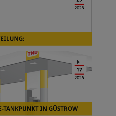
2026
TEILUNG:
orressen, Westerwaldstr.2a ist wieder in
Jul
17
2026
-TANKPUNKT IN GÜSTROW