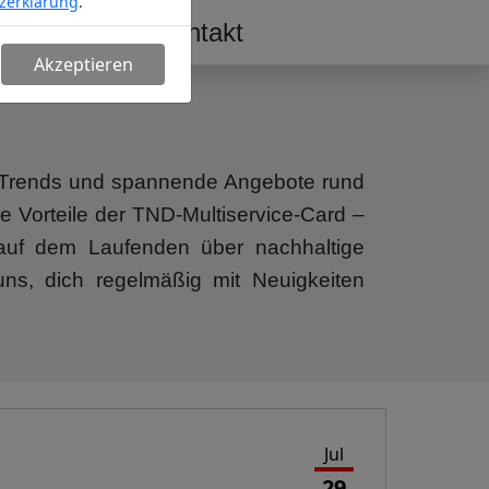
zerklärung
.
erschaft
Kontakt
Akzeptieren
n, Trends und spannende Angebote rund
e Vorteile der TND-Multiservice-Card –
b auf dem Laufenden über nachhaltige
uns, dich regelmäßig mit Neuigkeiten
Jul
29