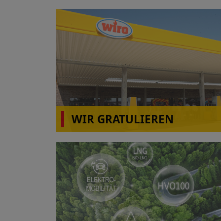
WIR GRATULIEREN
wiro Autohof A31 Rhede(Ems)