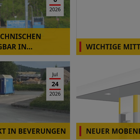
2026
ECHNISCHEN
GBAR IN
WICHTIGE MIT
Die Station Montabaur-H
Betrieb!
Jul
24
2026
T IN BEVERUNGEN
NEUER MOBENE