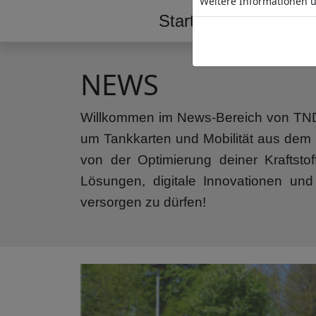
Weitere Informationen ü
Start
Tankstelle
NEWS
Willkommen im News-Bereich von TND! 
um Tankkarten und Mobilität aus dem H
von der Optimierung deiner Kraftsto
Lösungen, digitale Innovationen und
versorgen zu dürfen!