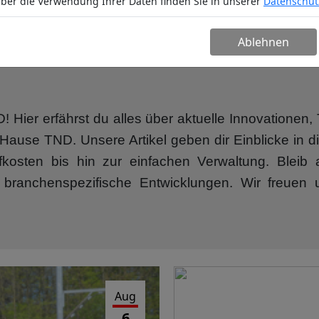
ber die Verwendung Ihrer Daten finden Sie in unserer
Datenschut
n
Service
Unternehmen
Partn
Ablehnen
Hier erfährst du alles über aktuelle Innovatione
ause TND. Unsere Artikel geben dir Einblicke in di
ffkosten bis hin zur einfachen Verwaltung. Blei
 branchenspezifische Entwicklungen. Wir freuen 
Aug
6