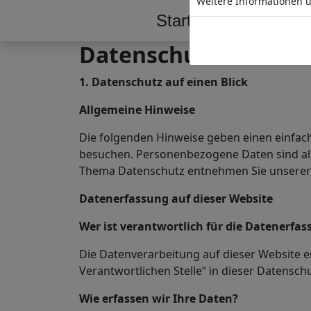
Weitere Informationen ü
Start
Tankstelle
Datenschutz­erkläru
1. Datenschutz auf einen Blick
Allgemeine Hinweise
Die folgenden Hinweise geben einen einfac
besuchen. Personenbezogene Daten sind alle
Thema Datenschutz entnehmen Sie unserer 
Datenerfassung auf dieser Website
Wer ist verantwortlich für die Datenerfas
Die Datenverarbeitung auf dieser Website e
Verantwortlichen Stelle“ in dieser Datensc
Wie erfassen wir Ihre Daten?