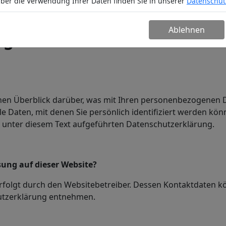
ber die Verwendung Ihrer Daten finden Sie in unserer
Datenschut
n
Service
Unternehmen
Partn
Ablehnen
ng
hen Überblick darüber, was mit Ihren personenbezogenen D
 Daten, mit denen Sie persönlich identifiziert werden kö
unter diesem Text aufgeführten Datenschutzerklärung.
sung auf dieser Website?
rfolgt durch den Websitebetreiber. Dessen Kontaktdaten k
hutzerklärung entnehmen.