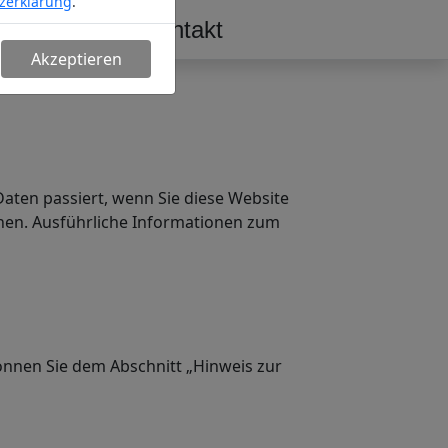
zerklärung
.
erschaft
Kontakt
Akzeptieren
aten passiert, wenn Sie diese Website
nnen. Ausführliche Informationen zum
önnen Sie dem Abschnitt „Hinweis zur