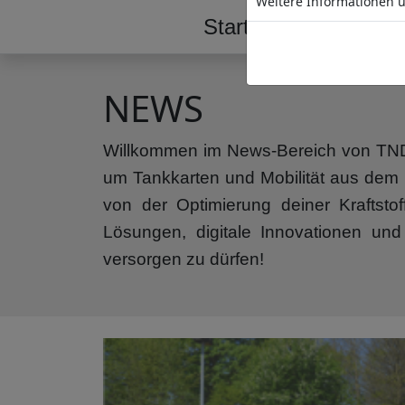
Weitere Informationen ü
Start
Tankstelle
NEWS
Willkommen im News-Bereich von TND! 
um Tankkarten und Mobilität aus dem H
von der Optimierung deiner Kraftsto
Lösungen, digitale Innovationen und
versorgen zu dürfen!