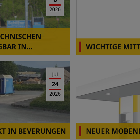
2026
ECHNISCHEN
GBAR IN
WICHTIGE MIT
Die Station Montabaur-H
Betrieb!
Jul
24
2026
T IN BEVERUNGEN
NEUER MOBENE