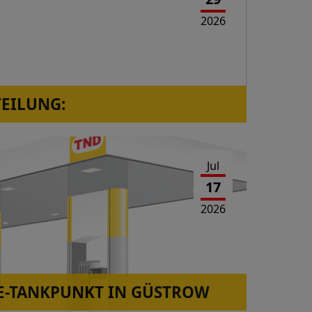
2026
TEILUNG:
orressen, Westerwaldstr.2a ist wieder in
Jul
17
2026
-TANKPUNKT IN GÜSTROW