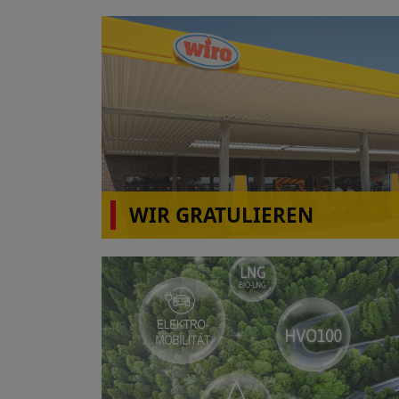
WIR GRATULIEREN
wiro Autohof A31 Rhede(Ems)