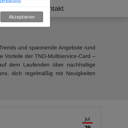
zerklärung
.
erschaft
Kontakt
Akzeptieren
n, Trends und spannende Angebote rund
e Vorteile der TND-Multiservice-Card –
b auf dem Laufenden über nachhaltige
uns, dich regelmäßig mit Neuigkeiten
Jul
29