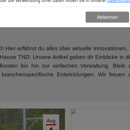
ber die Verwendung Ihrer Daten finden Sie in unserer
Datenschut
n
Service
Unternehmen
Partn
Ablehnen
Hier erfährst du alles über aktuelle Innovatione
ause TND. Unsere Artikel geben dir Einblicke in di
ffkosten bis hin zur einfachen Verwaltung. Blei
 branchenspezifische Entwicklungen. Wir freuen 
Aug
6