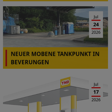
Die Station Montabaur-Horressen,
Westerwaldstr.2a ist wieder in Betrieb!
Jul
24
2026
NEUER MOBENE TANKPUNKT IN
BEVERUNGEN
Jul
17
2026