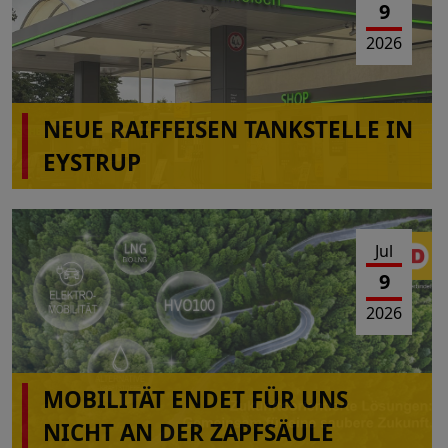
9
2026
NEUE RAIFFEISEN TANKSTELLE IN
EYSTRUP
Jul
9
2026
MOBILITÄT ENDET FÜR UNS
NICHT AN DER ZAPFSÄULE