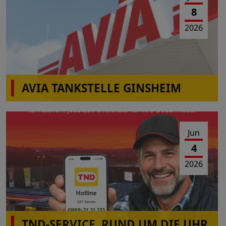
8
2026
AVIA TANKSTELLE GINSHEIM
Am 10.06-2026 von 10:00-16:00 Uhr Wartungs-
und Reparaturarbeiten
Jun
4
2026
TND-SERVICE, RUND UM DIE UHR