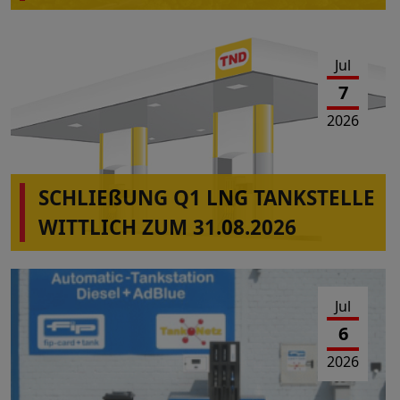
Jul
7
2026
SCHLIEßUNG Q1 LNG TANKSTELLE
WITTLICH ZUM 31.08.2026
Jul
6
2026