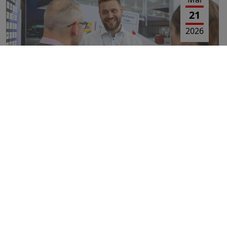
21
2026
UNSER RÜCKBLICK AUF DIE UNITI
EXPO 2026
Mai
20
2026