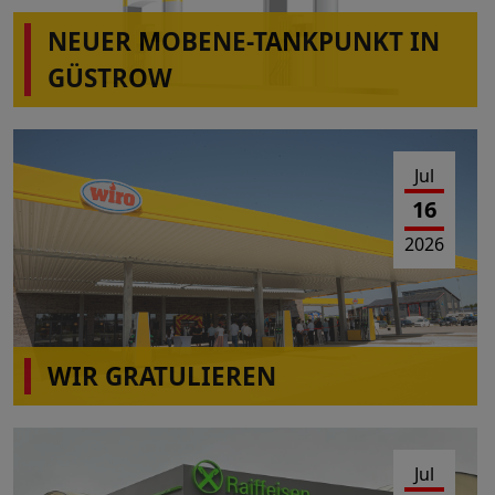
NEUER MOBENE-TANKPUNKT IN
GÜSTROW
Jul
16
2026
WIR GRATULIEREN
wiro Autohof A31 Rhede(Ems)
Jul