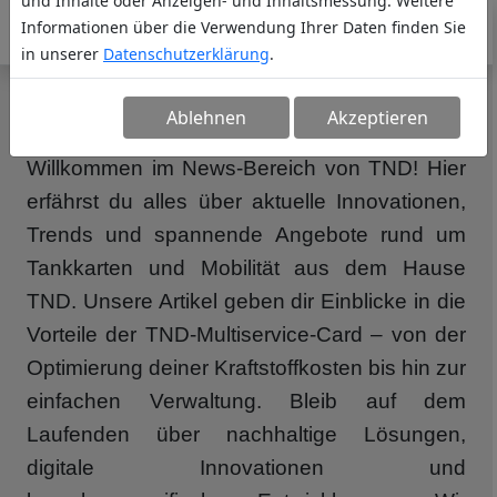
und Inhalte oder Anzeigen- und Inhaltsmessung. Weitere
Informationen über die Verwendung Ihrer Daten finden Sie
in unserer
Datenschutzerklärung
.
NEWS
Ablehnen
Akzeptieren
Willkommen im News-Bereich von TND! Hier
erfährst du alles über aktuelle Innovationen,
Trends und spannende Angebote rund um
Tankkarten und Mobilität aus dem Hause
TND. Unsere Artikel geben dir Einblicke in die
Vorteile der TND-Multiservice-Card – von der
Optimierung deiner Kraftstoffkosten bis hin zur
einfachen Verwaltung. Bleib auf dem
Laufenden über nachhaltige Lösungen,
digitale Innovationen und