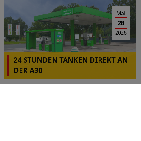
Mai
28
2026
24 STUNDEN TANKEN DIREKT AN
DER A30
Mai
21
2026