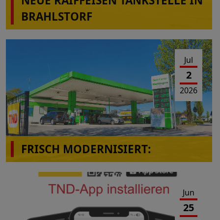
NEUE RAIFFEISEN TANKSTELLE IN
BRAHLSTORF
Jul
2
2026
FRISCH MODERNISIERT:
Das Tank-Center Mettingen präsentiert sich im
neuen Look!
Jun
25