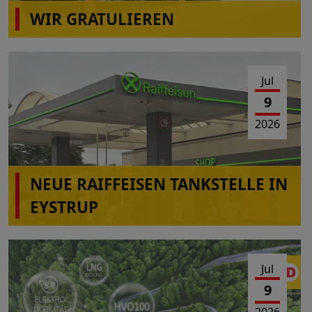
WIR GRATULIEREN
wiro Autohof A31 Rhede(Ems)
Jul
9
2026
NEUE RAIFFEISEN TANKSTELLE IN
EYSTRUP
Jul
9