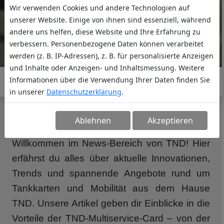
Wir verwenden Cookies und andere Technologien auf
unserer Website. Einige von ihnen sind essenziell, während
andere uns helfen, diese Website und Ihre Erfahrung zu
verbessern. Personenbezogene Daten können verarbeitet
werden (z. B. IP-Adressen), z. B. für personalisierte Anzeigen
und Inhalte oder Anzeigen- und Inhaltsmessung. Weitere
Informationen über die Verwendung Ihrer Daten finden Sie
in unserer
Datenschutzerklärung
.
NEWS
Ablehnen
Akzeptieren
Willkommen im News-Bereich von TND! Hier
erfährst du alles über aktuelle Innovationen,
Trends und spannende Angebote rund um
Tankkarten und Mobilität aus dem Hause
TND. Unsere Artikel geben dir Einblicke in die
Vorteile der TND-Multiservice-Card – von der