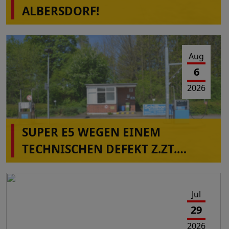
ALBERSDORF!
Aug
6
2026
SUPER E5 WEGEN EINEM
TECHNISCHEN DEFEKT Z.ZT.
NICHT VERFÜGBAR IN
ALBERSDORF!
Jul
29
2026