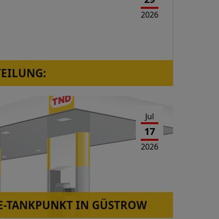
2026
TEILUNG:
orressen, Westerwaldstr.2a ist wieder in
Jul
17
2026
-TANKPUNKT IN GÜSTROW