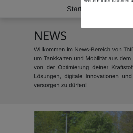
Weitere Informationen ü
Start
Tankstelle
NEWS
Willkommen im News-Bereich von TND! 
um Tankkarten und Mobilität aus dem H
von der Optimierung deiner Kraftsto
Lösungen, digitale Innovationen und
versorgen zu dürfen!