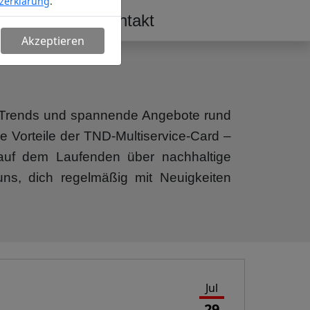
zerklärung
.
erschaft
Kontakt
Akzeptieren
n, Trends und spannende Angebote rund
e Vorteile der TND-Multiservice-Card –
b auf dem Laufenden über nachhaltige
uns, dich regelmäßig mit Neuigkeiten
Jul
29