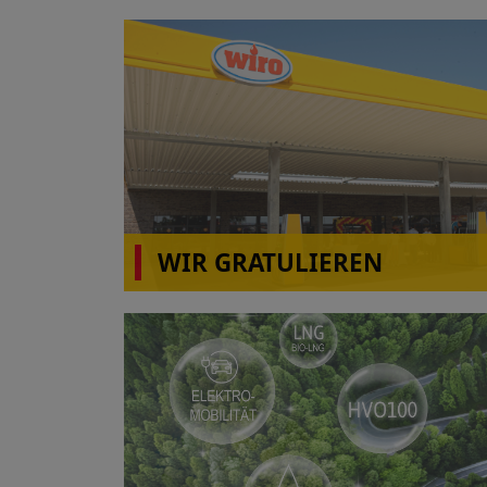
WIR GRATULIEREN
wiro Autohof A31 Rhede(Ems)