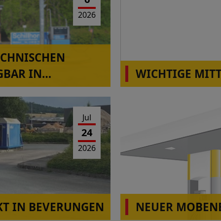
2026
ECHNISCHEN
GBAR IN
WICHTIGE MIT
Die Station Montabaur-H
Betrieb!
Jul
24
2026
T IN BEVERUNGEN
NEUER MOBENE