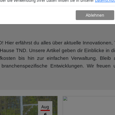
ber die Verwendung Ihrer Daten finden Sie in unserer
Datenschut
n
Service
Unternehmen
Partn
Ablehnen
Hier erfährst du alles über aktuelle Innovatione
ause TND. Unsere Artikel geben dir Einblicke in di
ffkosten bis hin zur einfachen Verwaltung. Blei
 branchenspezifische Entwicklungen. Wir freuen 
Aug
6