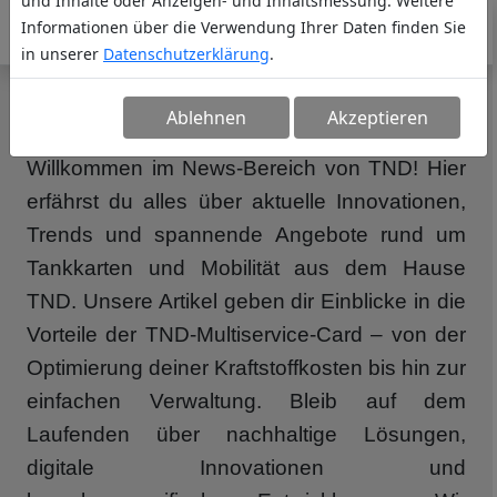
und Inhalte oder Anzeigen- und Inhaltsmessung. Weitere
Informationen über die Verwendung Ihrer Daten finden Sie
in unserer
Datenschutzerklärung
.
NEWS
Ablehnen
Akzeptieren
Willkommen im News-Bereich von TND! Hier
erfährst du alles über aktuelle Innovationen,
Trends und spannende Angebote rund um
Tankkarten und Mobilität aus dem Hause
TND. Unsere Artikel geben dir Einblicke in die
Vorteile der TND-Multiservice-Card – von der
Optimierung deiner Kraftstoffkosten bis hin zur
einfachen Verwaltung. Bleib auf dem
Laufenden über nachhaltige Lösungen,
digitale Innovationen und