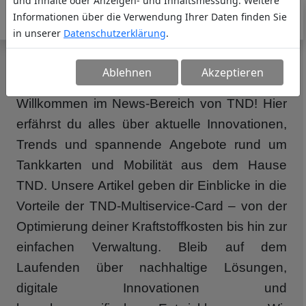
und Inhalte oder Anzeigen- und Inhaltsmessung. Weitere
Informationen über die Verwendung Ihrer Daten finden Sie
in unserer
Datenschutzerklärung
.
NEWS
Ablehnen
Akzeptieren
Willkommen im News-Bereich von TND! Hier
erfährst du alles über aktuelle Innovationen,
Trends und spannende Angebote rund um
Tankkarten und Mobilität aus dem Hause
TND. Unsere Artikel geben dir Einblicke in die
Vorteile der TND-Multiservice-Card – von der
Optimierung deiner Kraftstoffkosten bis hin zur
einfachen Verwaltung. Bleib auf dem
Laufenden über nachhaltige Lösungen,
digitale Innovationen und