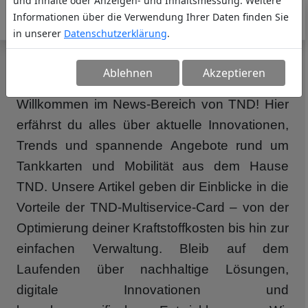
und Inhalte oder Anzeigen- und Inhaltsmessung. Weitere
Informationen über die Verwendung Ihrer Daten finden Sie
in unserer
Datenschutzerklärung
.
NEWS
Ablehnen
Akzeptieren
Willkommen im News-Bereich von TND! Hier
erfährst du alles über aktuelle Innovationen,
Trends und spannende Angebote rund um
Tankkarten und Mobilität aus dem Hause
TND. Unsere Artikel geben dir Einblicke in die
Vorteile der TND-Multiservice-Card – von der
Optimierung deiner Kraftstoffkosten bis hin zur
einfachen Verwaltung. Bleib auf dem
Laufenden über nachhaltige Lösungen,
digitale Innovationen und